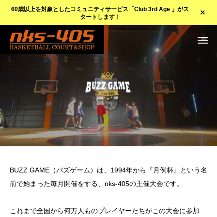
60歳以上を対象としたコミュニティサービス「Club 3rd Age 」がス
タートします！
BUZZ GAME（バズゲーム）は、1994年から『月例杯』という名
前で始まった毎月開催をする、nks-405の主催大会です。
これまで全国から何万人ものプレイヤーたちがこの大会に参加