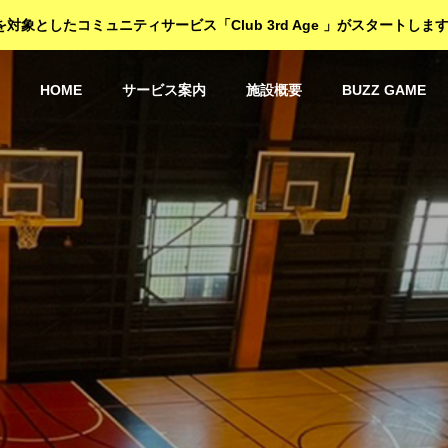
を対象としたコミュニティサービス「Club 3rd Age 」がスタートしま
HOME
サービス案内
施設概要
BUZZ GAME
唯
一
の
バ
ス
ケ
ッ
ト
ボ
ー
ル
専