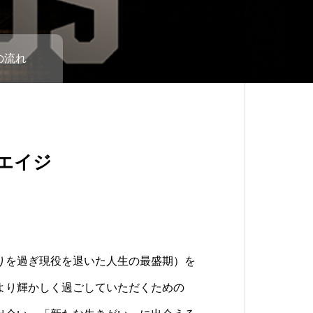
の流れ
エイジ
りを過ぎ現役を退いた人生の最盛期）を
など、nks-405についてはこちらをご
、サービスご利用の流れはこちらをご覧
より輝かしく過ごしていただくための