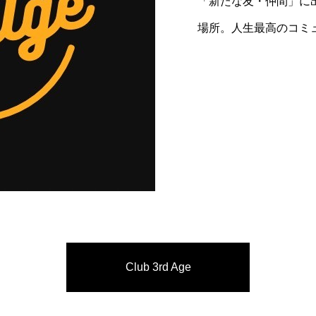
「新たな友・仲間」に
場所。人生最高のコミ
ご利用の流れ
Club 3rd Age
施設情報