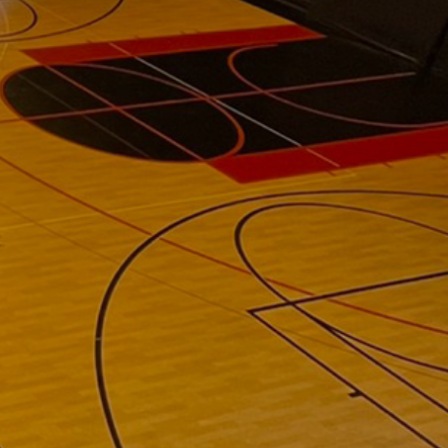
イ
フ
を