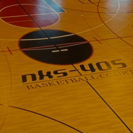
0
5
で
最
高
の
バ
ス
ケ
ッ
ト
ラ
コート予約はこちら
nks-405のWEBサイトへようこそ