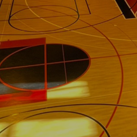
n
k
s
-
4