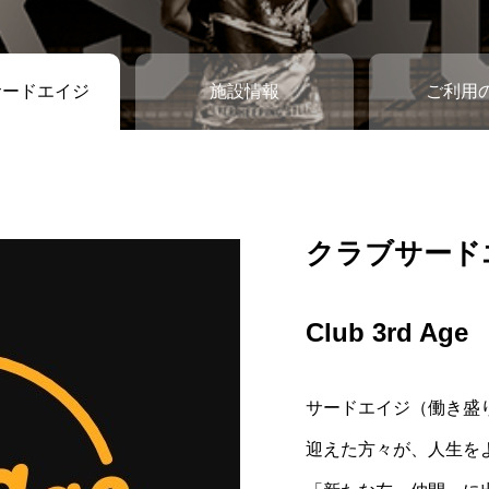
サードエイジ
施設情報
ご利用
クラブサード
施設情報
ご利用の流れ
Club 3rd Age
FACILITY
FLOW
サードエイジ（働き盛
アクセスや、施設の詳細
コートの予約方法など
迎えた方々が、人生を
覧ください。
ください。